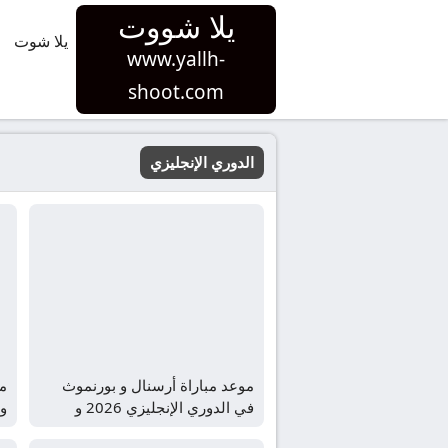
يلا شووت
يلا شوت
www.yallh-
shoot.com
الدوري الإنجليزي
موعد مباراة أرسنال و بورنموث
مو
في الدوري الإنجليزي 2026 و
و
القنوات الناقلة
الإن