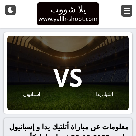
يلا شووت
www.yallh-shoot.com
VS
أتلتيك يدا
إسبانيول
معلومات عن مباراة أتلتيك يدا و إسبانيول