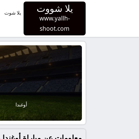
يلا شووت
يلا شوت
www.yallh-
shoot.com
أوغندا
معلومات عن مباراة أوغندا و تنزانيا بتاريخ 2025-12-27 في أفريق