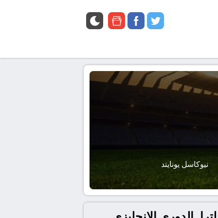
google
facebook
twitter
news
نيوكاسل يونايتد