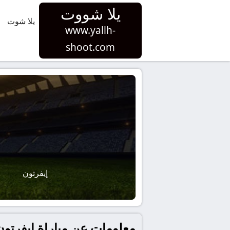
يلا شووت
يلا شوت
www.yallh-
shoot.com
إيفرتون
معلومات عن مباراة إيفرتون و نيوكاسل يونايتد بتا