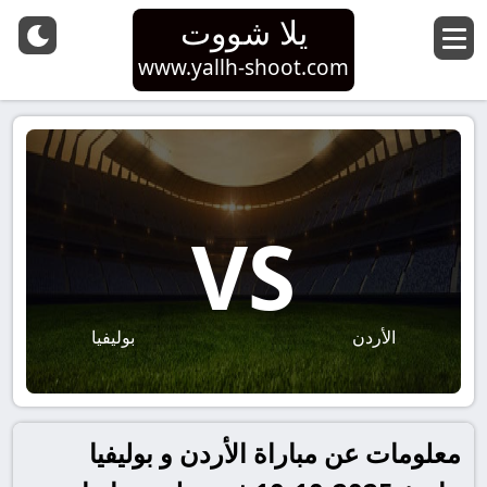
يلا شووت
www.yallh-shoot.com
VS
الأردن
بوليفيا
معلومات عن مباراة الأردن و بوليفيا