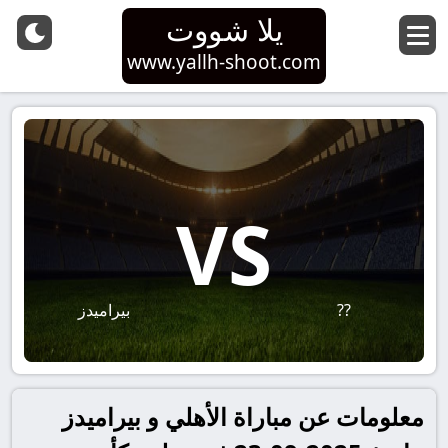
يلا شووت
www.yallh-shoot.com
VS
??
بيراميدز
معلومات عن مباراة الأهلي و بيراميدز