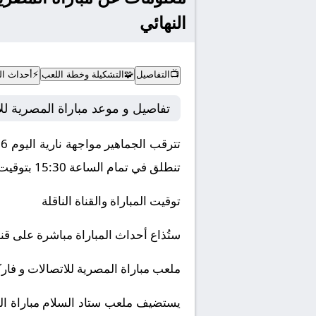
النهائي
📺
التفاصيل
🧩
التشكيلة وخطة اللعب
⚡
أحداث الم
تفاصيل و موعد مباراة المصرية لل
تترقب الجماهير مواجهة نارية اليوم 2026-01-13 بين نادي المصرية للاتصالات و فاركو ضمن منافسات بطولة مصر, كأس مصر – ربع النهائي.
تنطلق في تمام الساعة 15:30 بتوقيت مكة المكرمة.
توقيت المباراة والقناة الناقلة
ستُذاع أحداث المباراة مباشرة على قن
ملعب مباراة المصرية للاتصالات و فار
يستضيف ملعب ستاد السلام مباراة الم