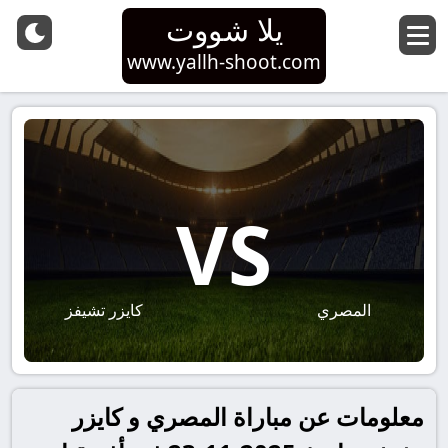
يلا شووت
www.yallh-shoot.com
VS
المصري
كايزر تشيفز
معلومات عن مباراة المصري و كايزر