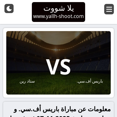
يلا شووت
www.yallh-shoot.com
VS
باريس أف.سي.
ستاد رين
معلومات عن مباراة باريس أف.سي. و