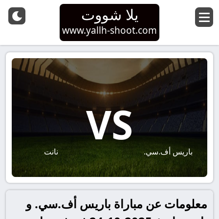
يلا شووت
www.yallh-shoot.com
VS
باريس أف.سي.
نانت
معلومات عن مباراة باريس أف.سي. و