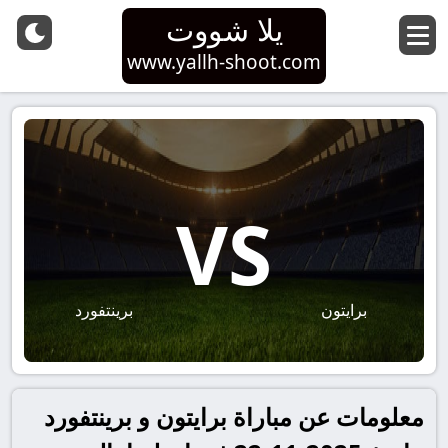
يلا شووت
www.yallh-shoot.com
VS
برايتون
برينتفورد
معلومات عن مباراة برايتون و برينتفورد