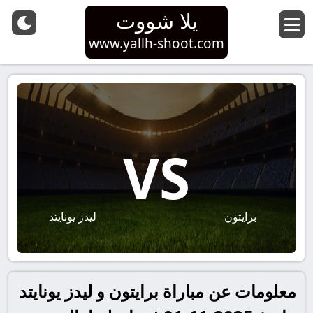
يلا شووت
www.yallh-shoot.com
VS
برايتون
ليدز يونايتد
معلومات عن مباراة برايتون و ليدز يونايتد