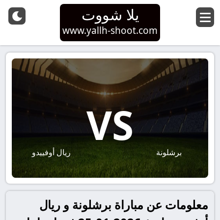
يلا شووت
www.yallh-shoot.com
VS
برشلونة
ريال أوفييدو
معلومات عن مباراة برشلونة و ريال