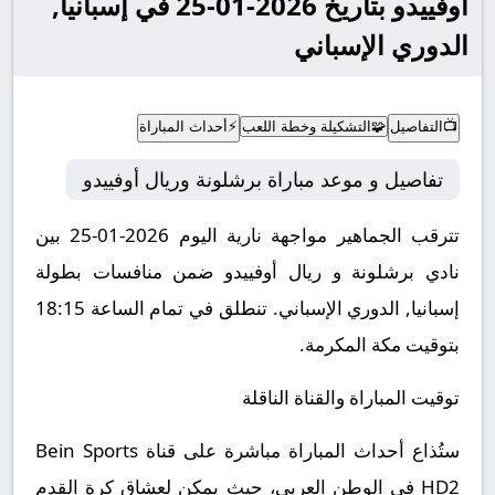
أوفييدو بتاريخ 2026-01-25 في إسبانيا,
الدوري الإسباني
📺
التفاصيل
🧩
التشكيلة وخطة اللعب
⚡
أحداث المباراة
تفاصيل و موعد مباراة برشلونة وريال أوفييدو
تترقب الجماهير مواجهة نارية اليوم 2026-01-25 بين
نادي برشلونة و ريال أوفييدو ضمن منافسات بطولة
إسبانيا, الدوري الإسباني.
تنطلق في تمام الساعة 18:15
بتوقيت مكة المكرمة.
توقيت المباراة والقناة الناقلة
ستُذاع أحداث المباراة مباشرة على قناة Bein Sports
HD2 في الوطن العربي، حيث يمكن لعشاق كرة القدم