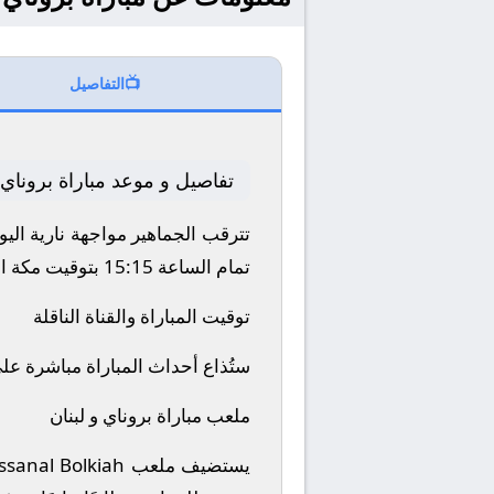
📺
التفاصيل
تفاصيل و موعد مباراة بروناي 
تترقب الجماهير مواجهة نارية اليوم 2025-11-18 بين نادي بروناي و لبنان ضمن منافسات بطولة آسيا, تصفيات كأ
تمام الساعة 15:15 بتوقيت مكة المكرمة.
توقيت المباراة والقناة الناقلة
ستُذاع أحداث المباراة مباشرة عل
ملعب مباراة بروناي و لبنان