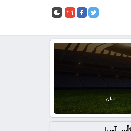
google
facebook
twitter
news
لبنان