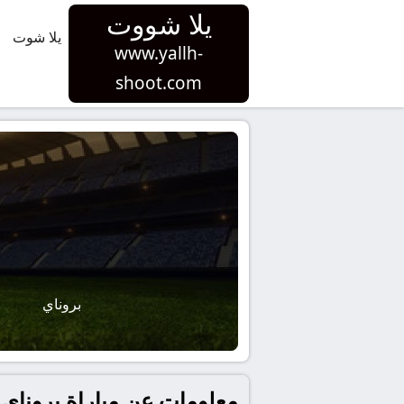
يلا شووت
يلا شوت
www.yallh-
shoot.com
بروناي
معلومات عن مباراة بروناي و لبنان بتاريخ 2025-11-18