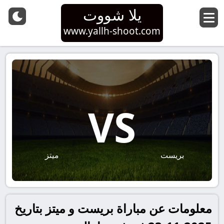
يلا شووت
www.yallh-shoot.com
VS
بريست
ميتز
معلومات عن مباراة بريست و ميتز بتاريخ