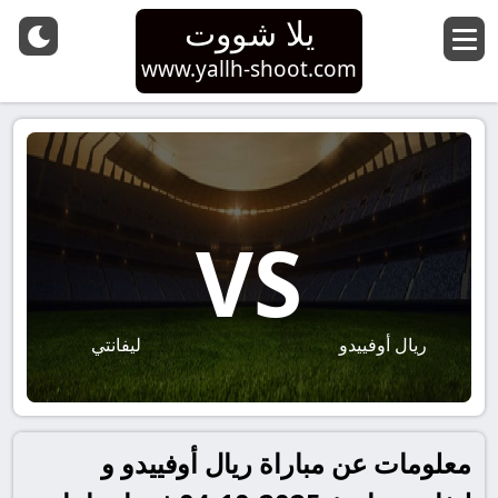
يلا شووت
www.yallh-shoot.com
VS
ريال أوفييدو
ليفانتي
معلومات عن مباراة ريال أوفييدو و