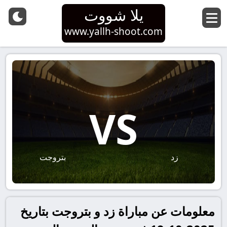
يلا شووت
www.yallh-shoot.com
VS
زد
بتروجت
معلومات عن مباراة زد و بتروجت بتاريخ