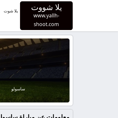
يلا شووت
يلا شوت
www.yallh-
shoot.com
ساسولو
معلومات عن مباراة ساسولو و لاتسيو بتاريخ 2025-09-