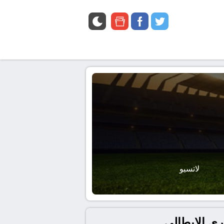
google
facebook
twitter
news
لاتسيو