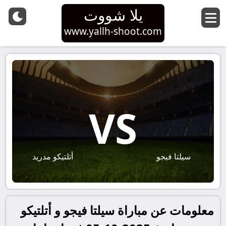
يلا شووت
www.yallh-shoot.com
VS
سيلتا فيجو
أتلتيكو مدريد
معلومات عن مباراة سيلتا فيجو و أتلتيكو