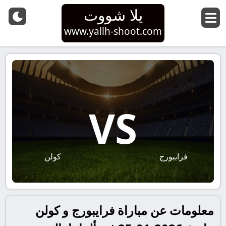
يلا شووت
www.yallh-shoot.com
VS
فرايبورج
كولن
معلومات عن مباراة فرايبورج و كولن