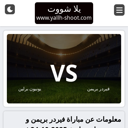
يلا شووت
www.yallh-shoot.com
VS
فيردر بريمن
يونيون برلين
معلومات عن مباراة فيردر بريمن و