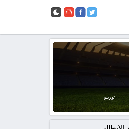
google
facebook
twitter
news
تورينو