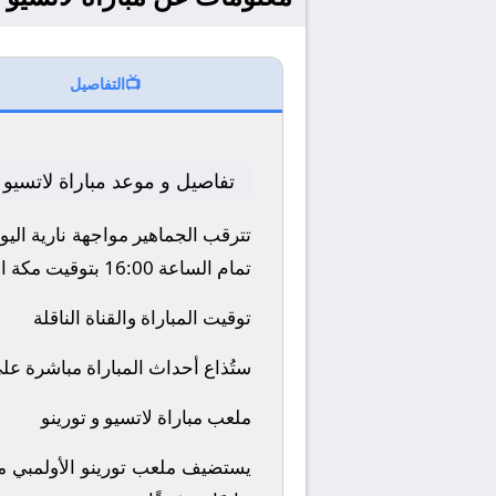
📺
التفاصيل
تفاصيل و موعد مباراة لاتسيو 
تترقب الجماهير مواجهة نارية اليوم 2025-10-04 بين نادي لاتسيو و تورينو ضمن منافسات بطولة إيطاليا, الدوري ال
تمام الساعة 16:00 بتوقيت مكة المكرمة.
توقيت المباراة والقناة الناقلة
ستُذاع أحداث المباراة مباشرة عل
ملعب مباراة لاتسيو و تورينو
يستضيف ملعب تورينو الأولمبي مب