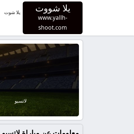
يلا شووت
يلا شوت
www.yallh-
shoot.com
لاتسيو
معلومات عن مباراة لاتسيو و تورينو بتاريخ 2025-10-04 