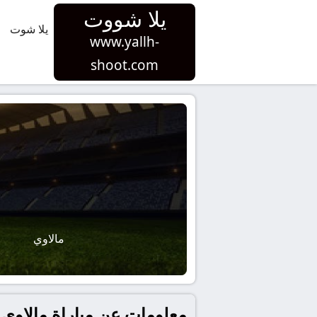
يلا شووت
يلا شوت
www.yallh-
shoot.com
مالاوي