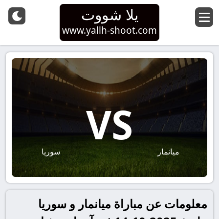
يلا شووت
www.yallh-shoot.com
VS
ميانمار
سوريا
معلومات عن مباراة ميانمار و سوريا