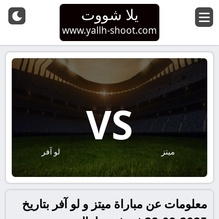
يلا شووت
www.yallh-shoot.com
VS
ميتز
لو آفر
معلومات عن مباراة ميتز و لو آفر بتاريخ