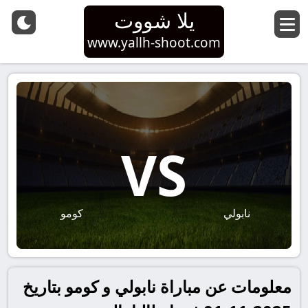
يلا شووت
www.yallh-shoot.com
VS
نابولي
كومو
معلومات عن مباراة نابولي و كومو بتاريخ