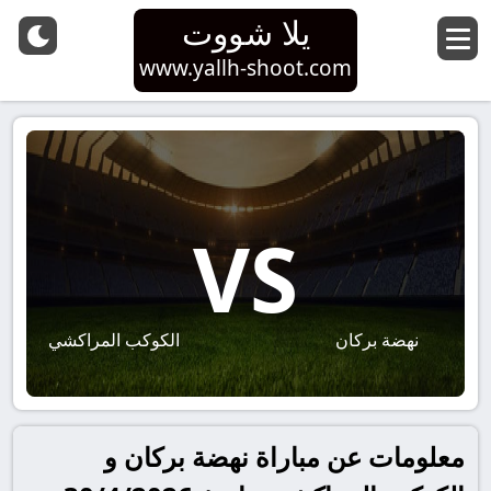
يلا شووت
www.yallh-shoot.com
VS
نهضة بركان
الكوكب المراكشي
معلومات عن مباراة نهضة بركان و