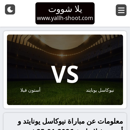
يلا شووت
www.yallh-shoot.com
VS
نيوكاسل يونايتد
أستون فيلا
معلومات عن مباراة نيوكاسل يونايتد و