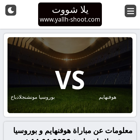
يلا شووت
www.yallh-shoot.com
VS
هوفنهايم
بوروسيا مونشنجلادباخ
معلومات عن مباراة هوفنهايم و بوروسيا