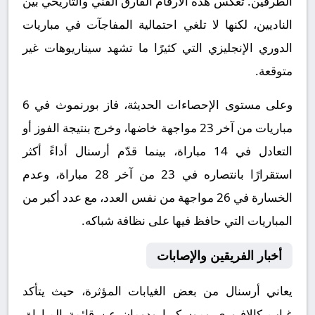
الطرفين. تعكس هذه الأرقام الفارق الفني والتاريخي بين
الناديين، لكنها لا تلغي احتمالية المفاجآت في مباريات
الدوري الإنجليزي التي كثيرًا ما تشهد سيناريوهات غير
متوقعة.
وعلى مستوى الإحصاءات الحديثة، فاز بورنموث في 6
مباريات من آخر 23 مواجهة خاضها، وخرج بنتيجة الفوز أو
التعادل في 14 مباراة، بينما قدّم أرسنال أداءً أكثر
استقرارًا بانتصاره في 23 من آخر 28 مباراة، وعدم
الخسارة في 26 مواجهة من نفس العدد، مع عدد أكبر من
المباريات التي حافظ فيها على نظافة شباكه.
أخبار الفريقين والإصابات
يعاني أرسنال من بعض الغيابات المؤثرة، حيث يتأكد
غياب كالافيوري وموسكيرا ودومان عن قائمة المباراة،