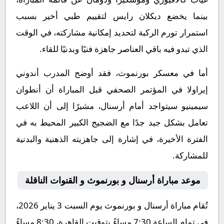
بينما يخضع ديكلان رايس لتقييم طبي أخير بسبب
استمرار تورم الركبة لتحديد إمكانية مشاركته، في الوقت
الذي تبدو فيه باقي العناصر جاهزة فنيًا وبدنيًا للقاء.
أما في معسكر بورنموث، فقد أوضح المدرب أندوني
إيراولا في المؤتمر الصحفي قبل المباراة أن أنطوان
سيمينيو سيتواجد أمام أرسنال، مشيرًا إلى أن اللاعب
تعامل بشكل جيد جدًا مع الضجيج الكبير المحيط به في
الفترة الأخيرة، في إشارة إلى جاهزيته الذهنية والبدنية
للمشاركة.
موعد مباراة أرسنال و بورنموث و القنوات الناقلة
تُقام مباراة أرسنال و بورنموث يوم السبت 3 يناير 2026،
في تمام الساعة 7:30 مساءً بتوقيت القاهرة، 8:30 مساءً