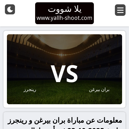
يلا شووت
www.yallh-shoot.com
VS
بران بيرغن
رينجرز
معلومات عن مباراة بران بيرغن و رينجرز