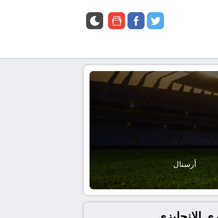
google
facebook
twitter
news
أرسنال