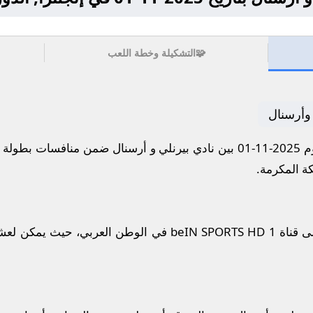
🧩
التشكيلة وخطة اللعب
 وأرسنال
إنجليزي.
ستُذاع أحداث المباراة مباشرة على قناة beIN SPORTS HD 1 في ا