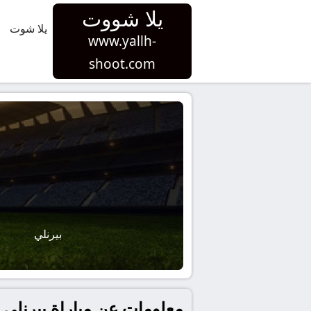
يلا شووت
يلا شوت
www.yallh-
shoot.com
بيرنلي
معلومات عن مباراة بيرنلي و أرسنال بتاريخ 2025-11-01