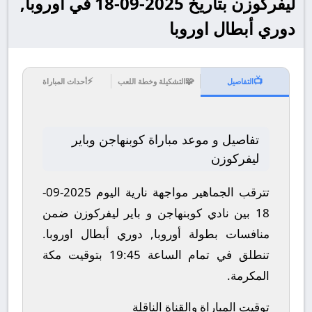
ليفركوزن بتاريخ 2025-09-18 في أوروبا,
دوري أبطال اوروبا
⚡
🧩
📺
التفاصيل
التشكيلة وخطة اللعب
أحداث المباراة
تفاصيل و موعد مباراة كوبنهاجن وباير
ليفركوزن
تترقب الجماهير مواجهة نارية اليوم 2025-09-
18 بين نادي كوبنهاجن و باير ليفركوزن ضمن
منافسات بطولة أوروبا, دوري أبطال اوروبا.
تنطلق في تمام الساعة 19:45 بتوقيت مكة
المكرمة.
توقيت المباراة والقناة الناقلة