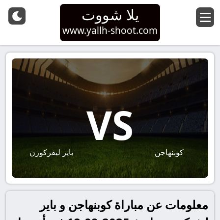
يلا شووت
www.yallh-shoot.com
VS
كوبنهاجن
باير ليفركوزن
معلومات عن مباراة كوبنهاجن و باير