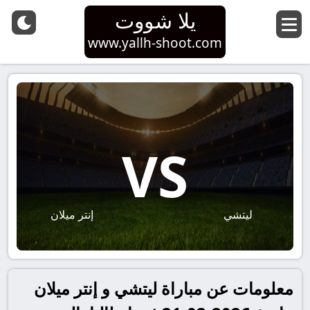
يلا شووت
www.yallh-shoot.com
VS
ليتشي
إنتر ميلان
معلومات عن مباراة ليتشي و إنتر ميلان