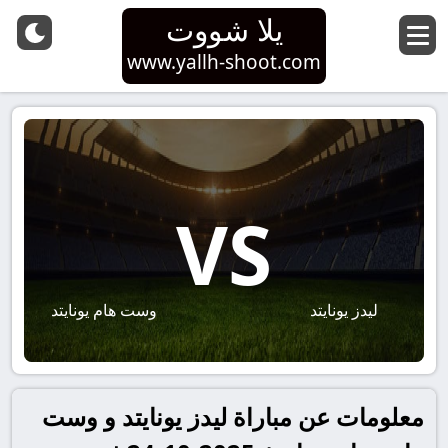
يلا شووت
www.yallh-shoot.com
VS
ليدز يونايتد
وست هام يونايتد
معلومات عن مباراة ليدز يونايتد و وست