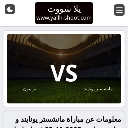
يلا شووت
www.yallh-shoot.com
VS
مانشستر يونايتد
برايتون
معلومات عن مباراة مانشستر يونايتد و