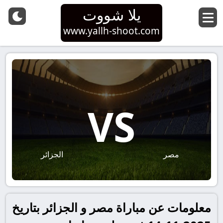
يلا شووت
www.yallh-shoot.com
VS
مصر
الجزائر
معلومات عن مباراة مصر و الجزائر بتاريخ