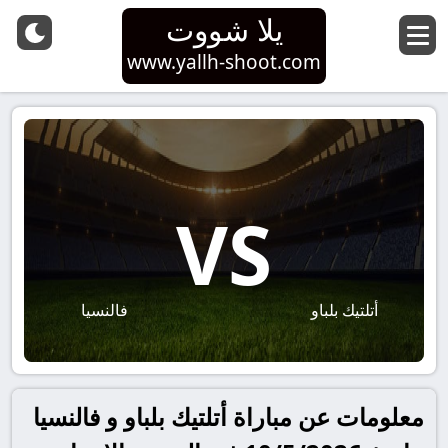
يلا شووت
www.yallh-shoot.com
VS
أتلتيك بلباو
فالنسيا
معلومات عن مباراة أتلتيك بلباو و فالنسيا