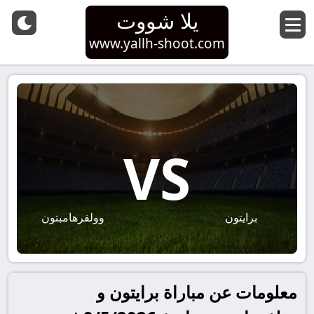
يلا شووت
www.yallh-shoot.com
VS
برايتون
وولفرهامبتون
معلومات عن مباراة برايتون و