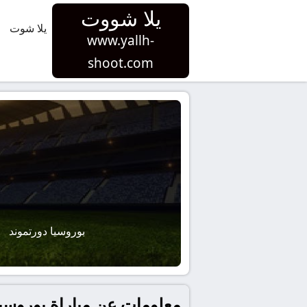
يلا شووت
يلا شوت
www.yallh-
shoot.com
بوروسيا دورتموند
معلومات عن مباراة بوروسيا دورتموند و فرا