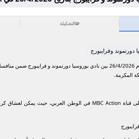
🧩
التشكيلة
 دورتموند وفرايبورج
لماني.
ستُذاع أحداث المباراة مباشرة على قناة MBC Action في الوطن العربي،
رايبورج