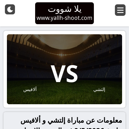
يلا شووت
www.yallh-shoot.com
VS
إلتشي
ألافيس
معلومات عن مباراة إلتشي و ألافيس