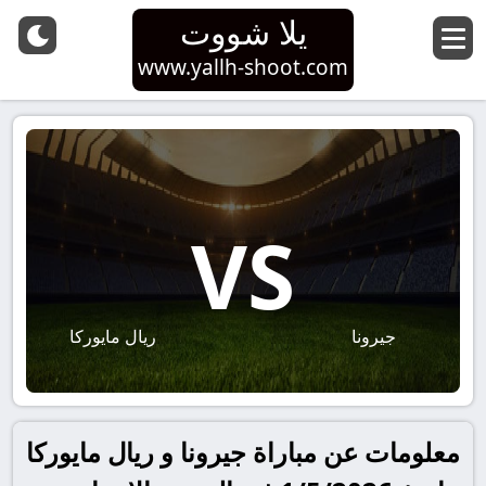
يلا شووت
www.yallh-shoot.com
VS
جيرونا
ريال مايوركا
معلومات عن مباراة جيرونا و ريال مايوركا