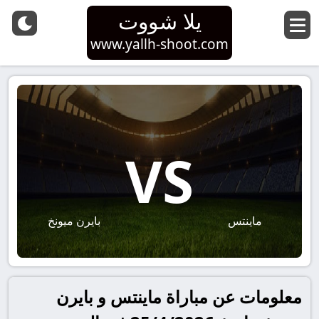
يلا شووت
www.yallh-shoot.com
VS
ماينتس
بايرن ميونخ
معلومات عن مباراة ماينتس و بايرن