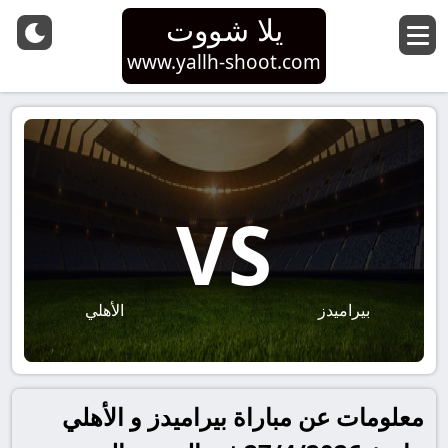
يلا شووت
www.yallh-shoot.com
VS
بيراميدز
الأهلي
معلومات عن مباراة بيراميدز و الأهلي