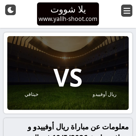
يلا شووت
www.yallh-shoot.com
VS
ريال أوفييدو
خيتافي
معلومات عن مباراة ريال أوفييدو و