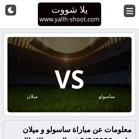
يلا شووت
www.yallh-shoot.com
VS
ساسولو
ميلان
معلومات عن مباراة ساسولو و ميلان