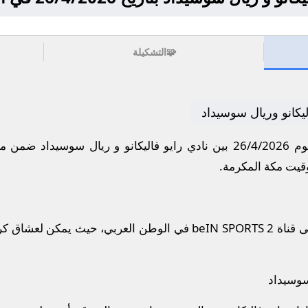
🧩
التشكيلة
ليكانو وريال سوسيداد
ري الإسباني.
ستُذاع أحداث المباراة مباشرة على قناة beIN SPORTS 2 في الوطن العر
 سوسيداد