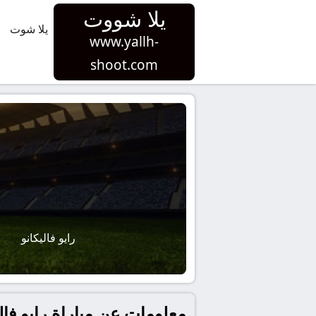
يلا شووت
يلا شوت
www.yallh-
shoot.com
رايو فاليكانو
معلومات عن مباراة رايو فاليكانو و ريال س